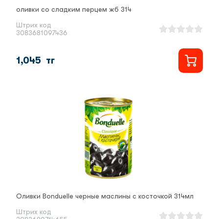
оливки со сладким перцем жб 314
Штрих код
3083681097436
1,045
тг
Оливки Bonduelle черные маслины с косточкой 314мл
Штрих код