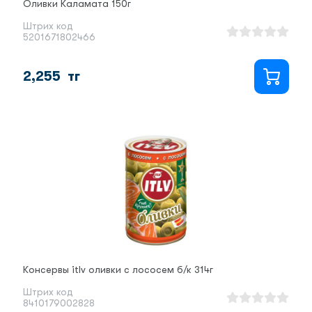
Оливки Каламата 150г
Штрих код
5201671802466
2,255
тг
Консервы itlv оливки с лососем б/к 314г
Штрих код
8410179002828