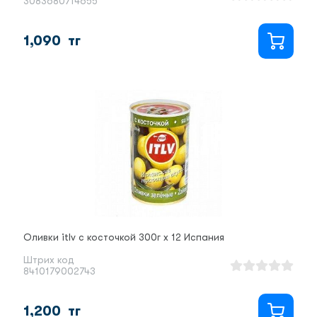
3083680714655
1,090
тг
Оливки itlv с косточкой 300г х 12 Испания
Штрих код
8410179002743
1,200
тг