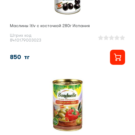
Маслины itlv с косточкой 280г Испания
Штрих код
8410179003023
850
тг