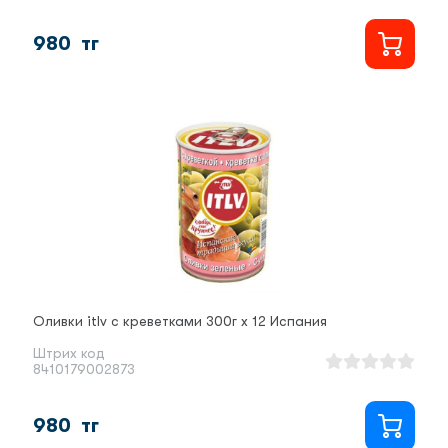
980
тг
Оливки itlv с креветками 300г х 12 Испания
Штрих код
8410179002873
980
тг