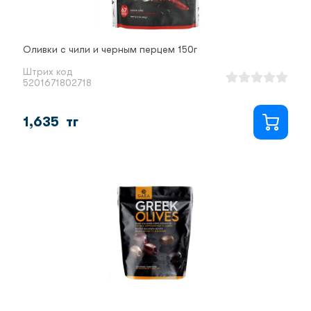
Оливки с чили и черным перцем 150г
Штрих код
5201671802718
1,635
тг