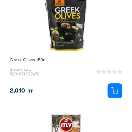
Greek Olives 150г
Штрих код
5201671802473
2,010
тг