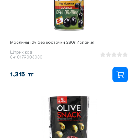
Маслины itlv без косточки 280г Испания
Штрих код
8410179003030
1,315
тг